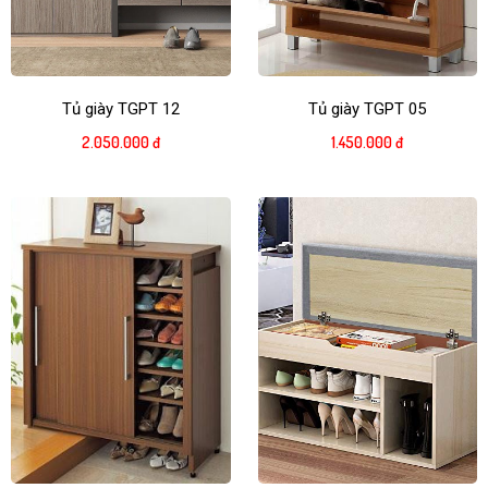
Chất lượng sản phẩm đảm bảo
Kho hàng da dạng, phong phú
Liên hệ hotline
0983.282.680
để được báo giá tốt nhất
!
Tủ giày TGPT 12
Tủ giày TGPT 05
2.050.000 đ
1.450.000 đ