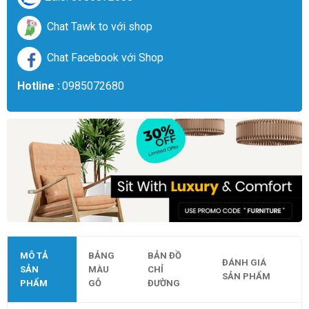
Chat Tawk to với shop
Chat Facebook với Shop
Hotline :
0985072680
MÔ TẢ
BẢNG
BẢN ĐỒ
ĐÁNH GIÁ
SẢN
MÀU
CHỈ
SẢN PHẨM
PHẨM
GỖ
ĐƯỜNG