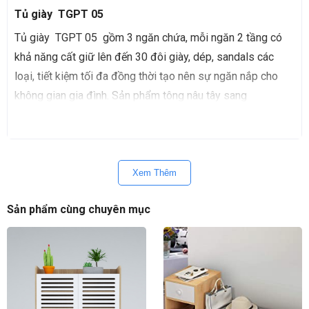
Tủ giày TGPT 05
Tủ giày TGPT 05 gồm 3 ngăn chứa, mỗi ngăn 2 tầng có
khả năng cất giữ lên đến 30 đôi giày, dép, sandals các
loại, tiết kiệm tối đa đồng thời tạo nên sự ngăn nắp cho
không gian gia đình. Sản phẩm tông nâu tây sang
trọng, được gia công từ MFC phủ Melamine có khả
năng chống ẩm mốc rất tốt nên giữ được giày dép luôn
thoáng khí, không bí mùi.
Xem Thêm
Sản phẩm thiết kế có bản lề, phụ kiện xoay nên cất giữ,
đóng mở dễ dàng, không phải cúi khom người xuống cất
Sản phẩm cùng chuyên mục
giày dép.