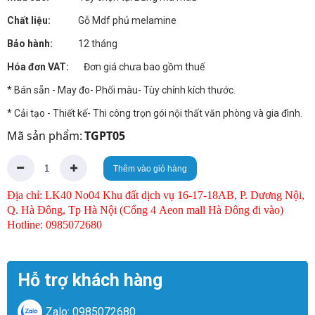
Chất liệu:
Gỗ Mdf phủ melamine
Bảo hành:
12 tháng
Hóa đơn VAT:
Đơn giá chưa bao gồm thuế
* Bán sẵn - May đo- Phối màu- Tùy chỉnh kích thước.
* Cải tạo - Thiết kế- Thi công trọn gói nội thất văn phòng và gia đình.
Mã sản phẩm:
TGPT05
Thêm vào giỏ hàng
Địa chỉ: LK40 No04 Khu đất dịch vụ 16-17-18AB, P. Dương Nội,
Q. Hà Đông, Tp Hà Nội (Cổng 4 Aeon mall Hà Đông đi vào)
Hotline: 0985072680
Hỗ trợ khách hàng
Zalo: 0985072680