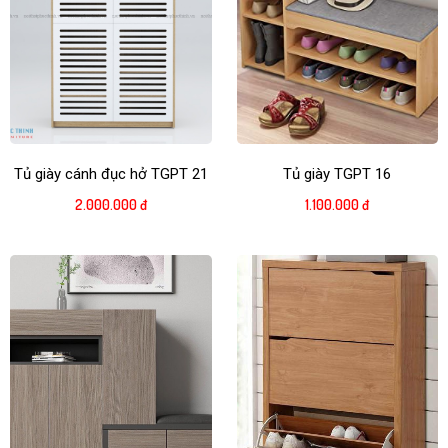
Tủ giày cánh đục hở TGPT 21
Tủ giày TGPT 16
2.000.000 đ
1.100.000 đ
TẠI SAO BẠN NÊN CHỌN MUA NỘI THẤT VĂN PHÒNG
TẠI PHÚC THỊNH?
Giao hàng trong ngày
Miễn phí tư vấn, lắp đặt