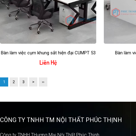
Bàn làm việc cụm khung sắt hiện đại CUMPT 53
Bàn làm v
Liên Hệ
1
2
3
>
››
CÔNG TY TNHH TM NỘI THẤT PHÚC THỊNH
Công ty TNHH THương Mại Nội Thất Phúc Thịnh