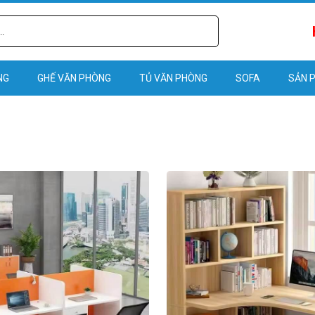
NG
GHẾ VĂN PHÒNG
TỦ VĂN PHÒNG
SOFA
SẢN 