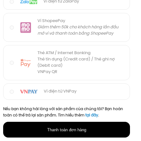
Ví điện tử ZaloPay
Ví ShopeePay
Giảm thêm 50k cho khách hàng lần đầu
mở ví và thanh toán bằng ShopeePay
Thẻ ATM / Internet Banking
Thẻ tín dụng (Credit card) / Thẻ ghi nợ
(Debit card)
VNPay QR
Ví điện tử VNPay
Nếu bạn không hài lòng với sản phẩm của chúng tôi? Bạn hoàn
toàn có thể trả lại sản phẩm. Tìm hiểu thêm
tại đây
.
Thanh toán đơn hàng