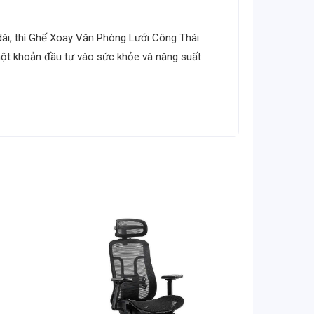
ài, thì Ghế Xoay Văn Phòng Lưới Công Thái
 một khoản đầu tư vào sức khỏe và năng suất
ng tích nhiệt và mồ hôi, lý tưởng cho khí hậu
r Support) có thể điều chỉnh, giúp giữ cột
thẳng khi nghỉ ngơi hoặc ngả lưng.
 thành nơi thư giãn lý tưởng.
nhau.
dàng di chuyển.