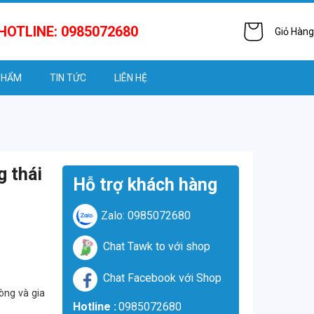
HOTLINE: 0985072680
Giỏ Hàng
PHẨM
TIN TỨC
LIÊN HỆ
g thái
Hỗ trợ khách hàng
Zalo: 0985072680
Chat Tawk to với shop
Chat Facebook với Shop
hòng và gia
Hotline :
0985072680