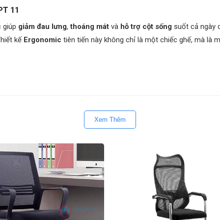
PT 11
c giúp
giảm đau lưng
,
thoáng mát
và
hỗ trợ cột sống
suốt cả ngày d
hiết kế
Ergonomic
tiên tiến này không chỉ là một chiếc ghế, mà là
ngồi bọc lưới chất lượng cao, mang lại sự
thoáng khí tuyệt đối
, chố
Xem Thêm
ế đường cong ôm sát cơ thể, đặc biệt là vùng
hỗ trợ thắt lưng
(Lumba
đa chiều
(lên/xuống, góc nghiêng) giúp nâng đỡ cổ và vai, giảm căng 
hả năng
ngả lưng sâu
và khóa ở nhiều vị trí, biến chiếc ghế làm việc
oặc xoay, phù hợp với mọi độ cao bàn làm việc và tư thế ngồi khác 
ạ chrome bền bỉ, chịu lực tốt, kết hợp với bánh xe PU chống ồn, dễ 