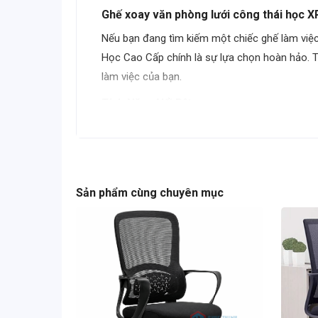
Ghế xoay văn phòng lưới công thái học X
Nếu bạn đang tìm kiếm một chiếc ghế làm việ
Học Cao Cấp chính là sự lựa chọn hoàn hảo. T
làm việc của bạn.
Tính Năng Nổi Bật:
Thiết Kế Lưới Cao Cấp:
Toàn bộ lưng và đệm 
Việt Nam.
Hỗ Trợ Công Thái Học (Ergonomic):
Thiết k
Sản phẩm cùng chuyên mục
sống ở tư thế tự nhiên nhất.
Tựa Đầu 3D Linh Hoạt:
Tựa đầu điều chỉnh 
Chức Năng Ngả Lưng & Khóa Góc:
Ghế có k
Tay Vịn Điều Chỉnh:
Tay vịn có thể
nâng hạ
h
Chân Ghế Hợp Kim Bạc Cao Cấp:
Chân sao m