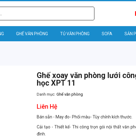
NG
GHẾ VĂN PHÒNG
TỦ VĂN PHÒNG
SOFA
SẢN 
Ghế xoay văn phòng lưới côn
học XPT 11
Danh mục:
Ghế văn phòng
Liên Hệ
Bán sẵn - May đo- Phối màu- Tùy chỉnh kích thước.
Cải tạo - Thiết kế- Thi công trọn gói nội thất văn p
đình.