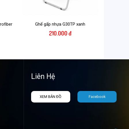
ofiber
Ghế gấp nhựa G30TP xanh
210.000 đ
Liên Hệ
XEM BẢN ĐỒ
Facebook