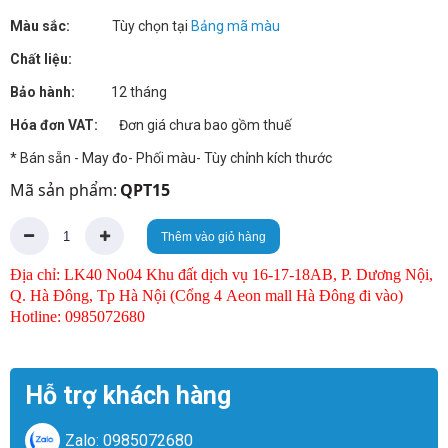
Màu sắc:
Tùy chọn tại
Bảng mã màu
Chất liệu:
Bảo hành:
12 tháng
Hóa đơn VAT:
Đơn giá chưa bao gồm thuế
* Bán sẵn - May đo- Phối màu- Tùy chỉnh kích thước
Mã sản phẩm:
QPT15
Thêm vào giỏ hàng
Địa chỉ: LK40 No04 Khu đất dịch vụ 16-17-18AB, P. Dương Nội,
Q. Hà Đông, Tp Hà Nội (Cổng 4 Aeon mall Hà Đông đi vào)
Hotline: 0985072680
Hỗ trợ khách hàng
Zalo: 0985072680