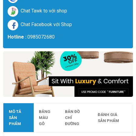
Chat Tawk to với shop
Chat Facebook với Shop
Hotline :
0985072680
MÔ TẢ
BẢNG
BẢN ĐỒ
ĐÁNH GIÁ
SẢN
MÀU
CHỈ
SẢN PHẨM
PHẨM
GỖ
ĐƯỜNG