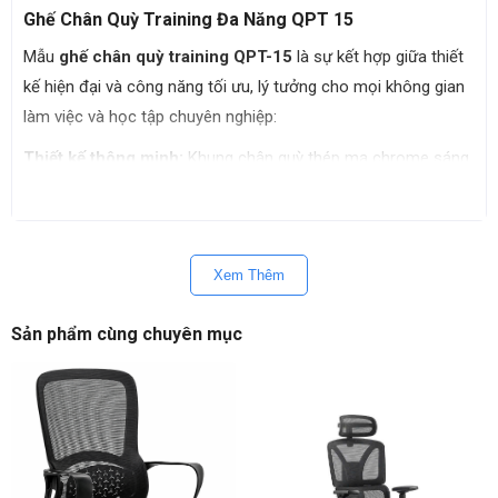
Ghế Chân Quỳ Training Đa Năng QPT 15
Mẫu
ghế chân quỳ training QPT-15
là sự kết hợp giữa thiết
kế hiện đại và công năng tối ưu, lý tưởng cho mọi không gian
làm việc và học tập chuyên nghiệp:
Thiết kế thông minh:
Khung chân quỳ thép mạ chrome sáng
bóng, tạo độ nhún đàn hồi nhẹ giúp người ngồi cảm thấy
thoải mái hơn trong các buổi học hay họp dài.
Tựa lưng thoáng khí:
Phần lưng lưới chịu lực giúp lưu thông
Xem Thêm
không khí, giữ cho lưng luôn khô thoáng, mát mẻ dù ngồi
trong thời gian dài.
Sản phẩm cùng chuyên mục
Đệm ngồi êm ái:
Đệm mút bọc vải lưới cao cấp, có độ đàn
hồi lý tưởng, không bị xẹp lún theo thời gian.
Tiết kiệm không gian:
Thiết kế gọn nhẹ, thanh mảnh giúp
việc sắp xếp, di chuyển hay lưu trữ ghế trở nên vô cùng dễ
dàng, tối ưu diện tích cho phòng đào tạo.