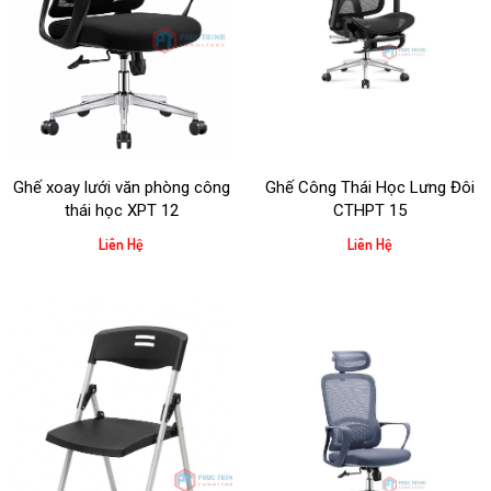
Tính thẩm mỹ cao:
Sự phối hợp màu sắc tinh tế (trắng, đen,
xanh, cam,...) giúp không gian văn phòng trở nên năng động và
hiện đại hơn.
Ghế xoay lưới văn phòng công
Ghế Công Thái Học Lưng Đôi
thái học XPT 12
CTHPT 15
Liên Hệ
Liên Hệ