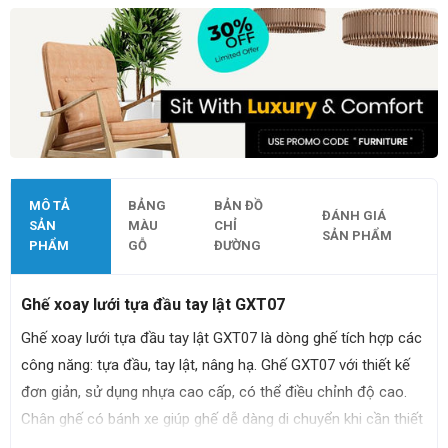
MÔ TẢ
BẢNG
BẢN ĐỒ
ĐÁNH GIÁ
SẢN
MÀU
CHỈ
SẢN PHẨM
PHẨM
GỖ
ĐƯỜNG
Ghế xoay lưới tựa đầu tay lật GXT07
Ghế xoay lưới tựa đầu tay lật GXT07 là dòng ghế tích hợp các
công năng: tựa đầu, tay lật, nâng hạ. Ghế GXT07 với thiết kế
đơn giản, sử dụng nhựa cao cấp, có thể điều chỉnh độ cao.
Chân ghế có bánh xe giúp ghế dễ dàng di chuyển khi cần thiết