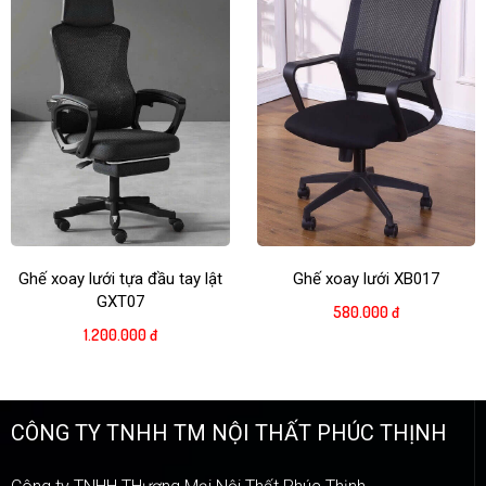
Ghế xoay lưới tựa đầu tay lật
Ghế xoay lưới XB017
GXT07
580.000 đ
1.200.000 đ
CÔNG TY TNHH TM NỘI THẤT PHÚC THỊNH