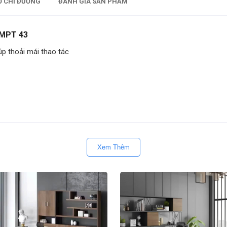
Ồ CHỈ ĐƯỜNG
ĐÁNH GIÁ SẢN PHẨM
UMPT 43
úp thoải mái thao tác
ân làm việc lâu giờ
Xem Thêm