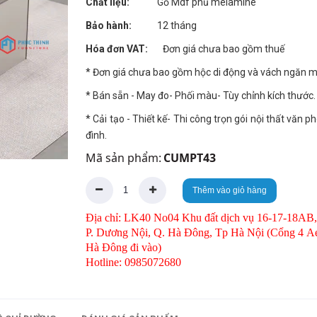
Chất liệu:
Gỗ Mdf phủ melamine
Bảo hành:
12 tháng
Hóa đơn VAT:
Đơn giá chưa bao gồm thuế
* Đơn giá chưa bao gồm hộc di động và vách ngăn 
* Bán sẵn - May đo- Phối màu- Tùy chỉnh kích thước.
* Cải tạo - Thiết kế- Thi công trọn gói nội thất văn p
đình.
Mã sản phẩm:
CUMPT43
Thêm vào giỏ hàng
Địa chỉ: LK40 No04 Khu đất dịch vụ 16-17-18AB,
P. Dương Nội, Q. Hà Đông, Tp Hà Nội (Cổng 4 A
Hà Đông đi vào)
Hotline: 0985072680