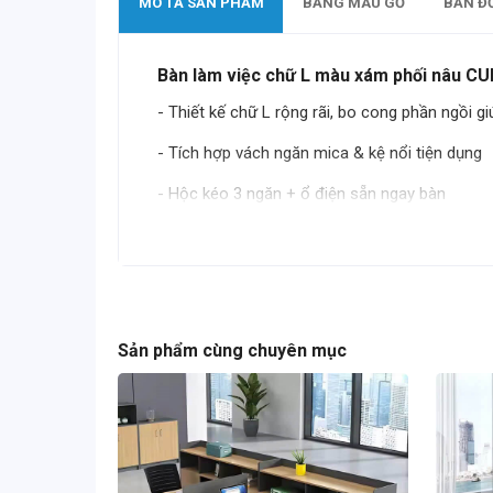
MÔ TẢ SẢN PHẨM
BẢNG MÀU GỖ
BẢN Đ
Bàn làm việc chữ L màu xám phối nâu C
- Thiết kế chữ L rộng rãi, bo cong phần ngồi gi
- Tích hợp vách ngăn mica & kệ nổi tiện dụng
- Hộc kéo 3 ngăn + ổ điện sẵn ngay bàn
Phù hợp:
Không gian văn phòng hiện đại, cá nh
Sản phẩm cùng chuyên mục