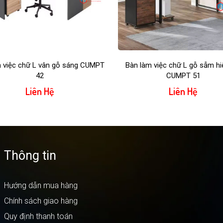
 việc chữ L vân gỗ sáng CUMPT
Bàn làm việc chữ L gỗ sẫm hi
42
CUMPT 51
Liên Hệ
Liên Hệ
Thông tin
Hướng dẫn mua hàng
Chính sách giao hàng
Quy định thanh toán