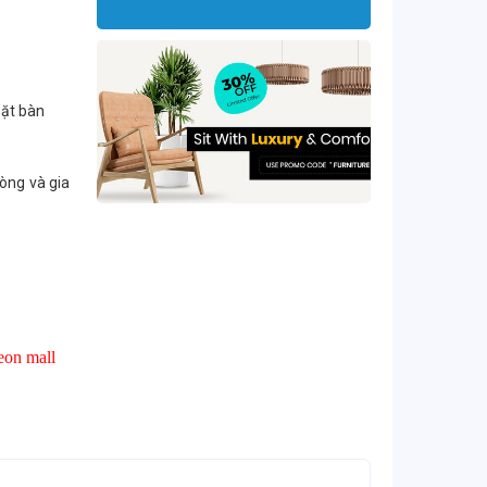
mặt bàn
hòng và gia
eon mall