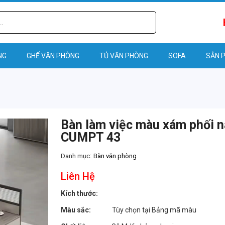
NG
GHẾ VĂN PHÒNG
TỦ VĂN PHÒNG
SOFA
SẢN 
Bàn làm việc màu xám phối 
CUMPT 43
Danh mục:
Bàn văn phòng
Liên Hệ
Kích thước:
Màu sắc:
Tùy chọn tại Bảng mã màu