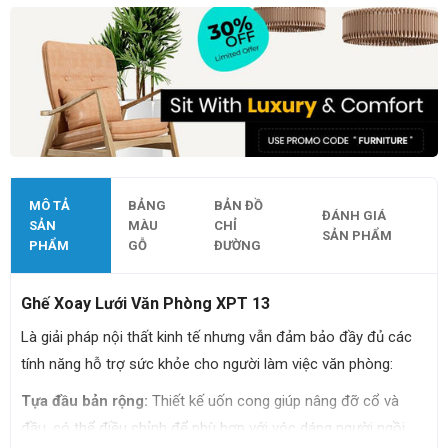
MÔ TẢ
BẢNG
BẢN ĐỒ
ĐÁNH GIÁ
SẢN
MÀU
CHỈ
SẢN PHẨM
PHẨM
GỖ
ĐƯỜNG
Ghế Xoay Lưới Văn Phòng XPT 13
Là giải pháp nội thất kinh tế nhưng vẫn đảm bảo đầy đủ các
tính năng hỗ trợ sức khỏe cho người làm việc văn phòng:
Tựa đầu bản rộng:
Thiết kế uốn cong giúp nâng đỡ cổ và
đầu, có thể điều chỉnh để phù hợp với vóc dáng người ngồi,