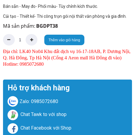
Bán sẵn - May đo- Phối màu- Tùy chỉnh kích thước.
Cải tạo - Thiết kế- Thi công trọn gói nội thất văn phòng và gia đình.
Mã sản phẩm:
BGDPT38
Thêm vào giỏ hàng
Địa chỉ: LK40 No04 Khu đất dịch vụ 16-17-18AB, P. Dương Nội,
Q. Hà Đông, Tp Hà Nội (Cổng 4 Aeon mall Hà Đông đi vào)
Hotline: 0985072680
Hỗ trợ khách hàng
Zalo: 0985072680
Chat Tawk to với shop
Chat Facebook với Shop