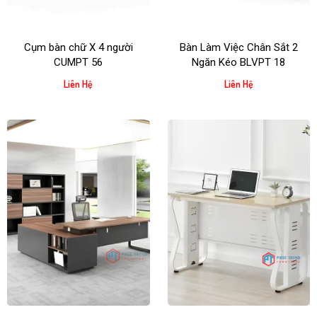
kích thước theo yêu cầu.
Kích thước:
Tùy chỉnh theo không gian (gợi ý: bàn dài 2m –
Cụm bàn chữ X 4 người
Bàn Làm Việc Chân Sắt 2
2m4, tủ cao 2m).
CUMPT 56
Ngăn Kéo BLVPT 18
Liên Hệ
Liên Hệ
Phù hợp với:
Giám đốc, quản lý cấp cao, lãnh đạo doanh nghiệp
Văn phòng riêng cần thiết kế nội thất đồng bộ, chuyên nghiệp
Gọi ngay cho Nội Thất Phúc Thịnh
để được tư vấn phối
hợp bàn – tủ – ghế giám đốc cùng tone, nâng tầm không gian
làm việc!
Nhận đặt hàng theo yêu cầu – thiết kế 3D trước khi sản xuất.