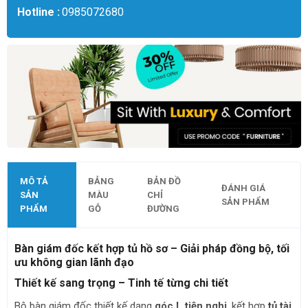
Hotline :
0985072680
MÔ TẢ
BẢNG
BẢN ĐỒ
ĐÁNH GIÁ
SẢN
MÀU
CHỈ
SẢN PHẨM
PHẨM
GỖ
ĐƯỜNG
Bàn giám đốc kết hợp tủ hồ sơ – Giải pháp đồng bộ, tối
ưu không gian lãnh đạo
Thiết kế sang trọng – Tinh tế từng chi tiết
Bộ bàn giám đốc thiết kế dạng
góc L tiện nghi
, kết hợp
tủ tài